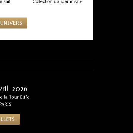
e sait
Collection « Supernova »
UNIVERS
vril 2026
e la Tour Eiffel
PARIS
ILLETS