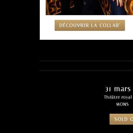
DÉCOUVRIR LA COLLAB'
31 mars
Théâtre roya
MONS –
SOLD 