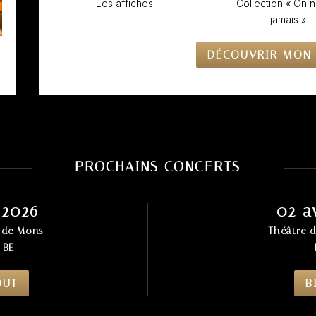
Les affiches
Collection « On n
jamais »
DÉCOUVRIR MON 
PROCHAINS CONCERTS
 2026
02 a
l de Mons
Théâtre d
 BE
OUT
B